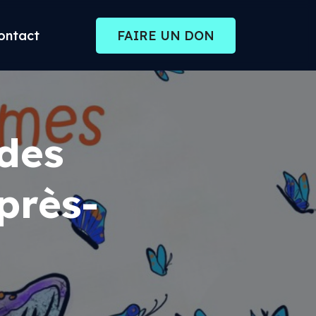
ontact
FAIRE UN DON
 des
près-