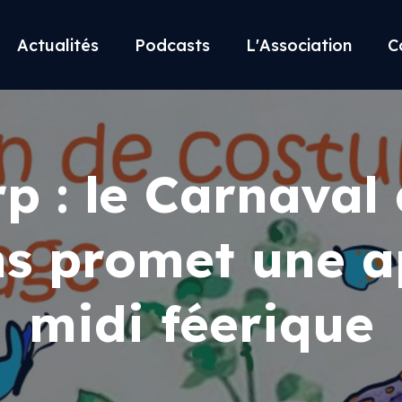
Actualités
Podcasts
L'Association
C
p : le Carnaval
ns promet une a
midi féerique